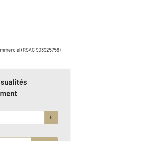
ommercial (RSAC 903925758)
sualités
ement
€