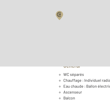
Surface habitable : 44,1 m
ème
Étage : 3
Général
WC séparés
Chauffage : Individuel radia
Eau chaude : Ballon électr
Ascenseur
Balcon