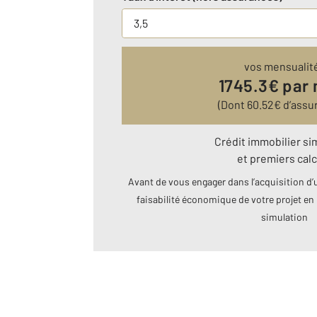
vos mensualit
1745.3
€ par
(Dont
60.52
€ d’assu
Crédit immobilier si
et premiers calc
Avant de vous engager dans l’acquisition d’u
faisabilité économique de votre projet en 
simulation