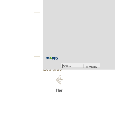
Vue globale
2
Surface totale : 44,1 m
Type d'appartement : F2 Bis
Nombre de pièces : 3
[Voir le détail]
Équipements
500 m
©
Mappy
Les plus
Mer