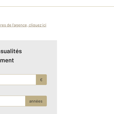
es de l'agence, cliquez ici
sualités
ement
€
années