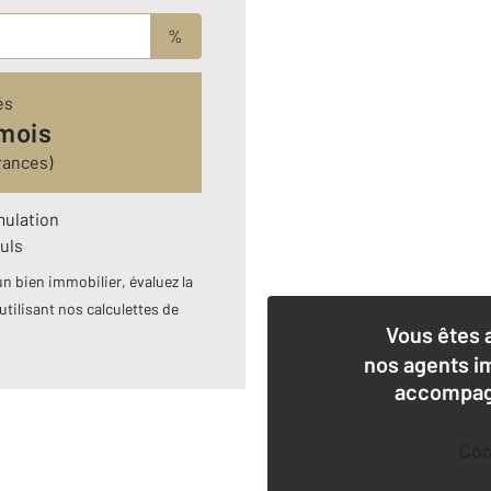
%
és
 mois
rances)
mulation
uls
n bien immobilier, évaluez la
utilisant nos calculettes de
Vous êtes 
nos agents i
accompagn
Co