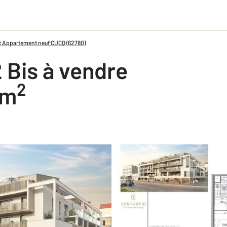
 Appartement neuf CUCQ (62780)
 Bis à vendre
2
 m