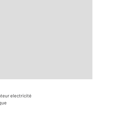
2
teur electricité
ique